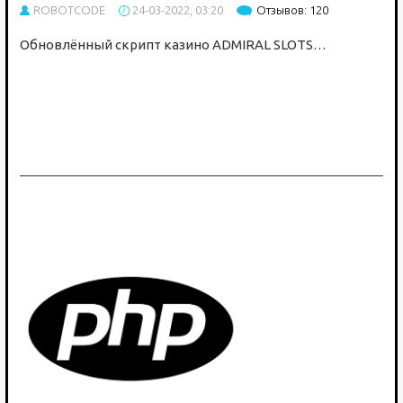
ROBOTCODE
24-03-2022, 03:20
Отзывов: 120
Обновлённый скрипт казино ADMIRAL SLOTS…