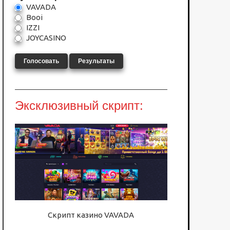
VAVADA
Booi
IZZI
JOYCASINO
Голосовать
Результаты
Эксклюзивный скрипт:
Скрипт казино VAVADA