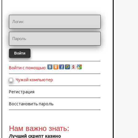
Войти
Войти с помощью:
Чужой компьютер
Регистрация
Восстановить пароль
Нам важно знать:
Лучший скрипт казино