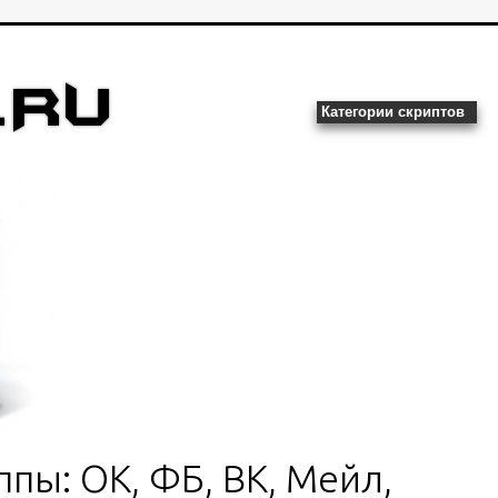
Категории скриптов
ппы: ОК, ФБ, ВК, Мейл,