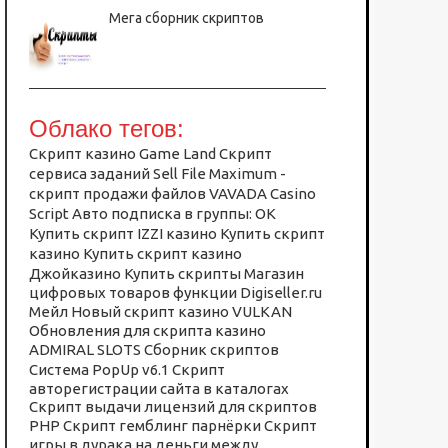
Мега сборник скриптов
Облако тегов:
Cкрипт казино Game Land
Cкрипт
сервиса заданий
Sell File Maximum -
скрипт продажи файлов
VAVADA Casino
Script
Авто подписка в группы: ОК
Купить скрипт IZZI казино
Купить скрипт
казино
Купить скрипт казино
Джойказино
Купить скрипты
Магазин
цифровых товаров функции Digiseller.ru
Мейл
Новый скрипт казино VULKAN
Обновления для скрипта казино
ADMIRAL SLOTS
Сборник скриптов
Система PopUp v6.1
Скрипт
авторегистрации сайта в каталогах
Скрипт выдачи лицензий для скриптов
PHP
Скрипт гемблинг парнёрки
Скрипт
игры в дурака на деньги между