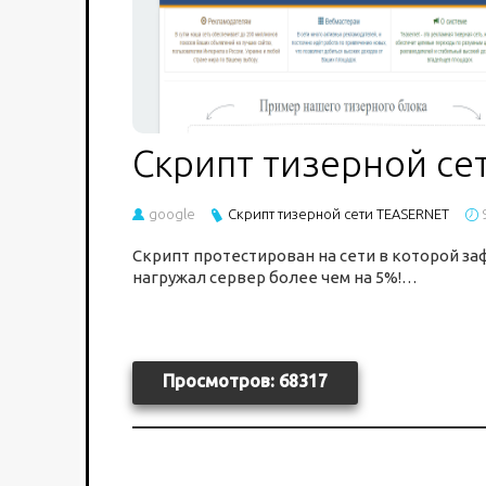
Скрипт тизерной се
google
Скрипт тизерной сети TEASERNET
Скрипт протестирован на сети в которой заф
нагружал сервер более чем на 5%!…
Просмотров: 68317