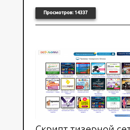
Просмотров: 14337
Скрипт тизерной се