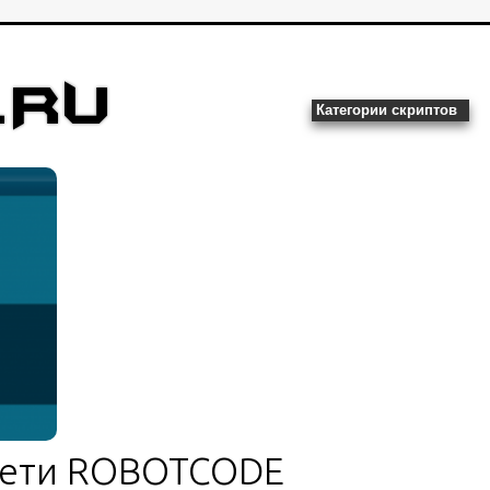
Категории скриптов
сети ROBOTCODE