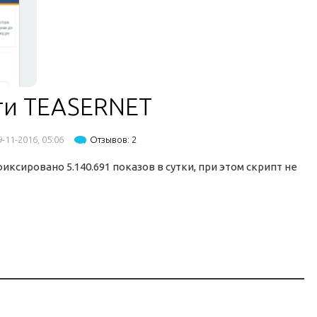
ти TEASERNET
9-11-2016, 05:06
Отзывов: 2
иксировано 5.140.691 показов в сутки, при этом скрипт не