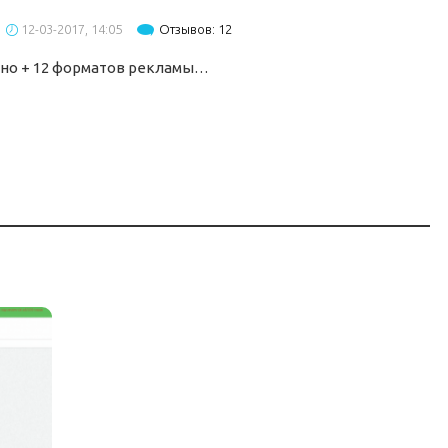
12-03-2017, 14:05
Отзывов: 12
ано + 12 форматов рекламы…