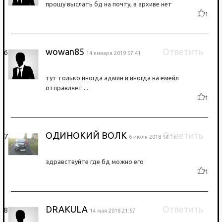
прошу выслать бд на почту, в архиве нет
1
wowan85
Ответить
14 января 2019 07:41
тут только иногда админ и иногда на емейл
отправляет....
1
ОДИНОКИЙ ВОЛК
Ответить
6 июля 2018 14:17
здравствуйте где бд можно его
1
DRAKULA
Ответить
14 мая 2018 21:57