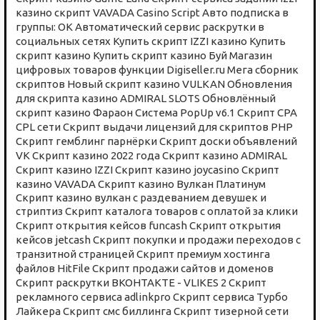
казино скрипт
VAVADA Casino Script
Авто подписка в
группы: ОК
Автоматический сервис раскрутки в
социальных сетях
Купить скрипт IZZI казино
Купить
скрипт казино
Купить скрипт казино Буй
Магазин
цифровых товаров функции Digiseller.ru
Мега сборник
скриптов
Новый скрипт казино VULKAN
Обновления
для скрипта казино ADMIRAL SLOTS
Обновлённый
скрипт казино Фараон
Система PopUp v6.1
Скрипт CPA
CPL сети
Скрипт выдачи лицензий для скриптов PHP
Скрипт гемблинг парнёрки
Скрипт доски объявлений
VK
Скрипт казино 2022 года
Скрипт казино ADMIRAL
Скрипт казино IZZI
Скрипт казино joycasino
Скрипт
казино VAVADA
Скрипт казино Вулкан Платинум
Скрипт казино вулкан с раздеванием девушек и
стриптиз
Скрипт каталога товаров с оплатой за клики
Скрипт открытия кейсов funcash
Скрипт открытия
кейсов jetcash
Скрипт покупки и продажи переходов с
транзитной страницей
Скрипт премиум хостинга
файлов HitFile
Скрипт продажи сайтов и доменов
Скрипт раскрутки ВКОНТАКТЕ - VLIKES 2
Скрипт
рекламного сервиса adlinkpro
Скрипт сервиса Турбо
Лайкера
Скрипт смс биллинга
Скрипт тизерной сети