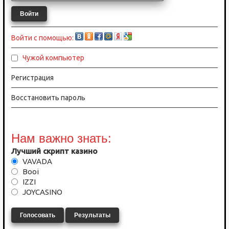
Войти
Войти с помощью:
Чужой компьютер
Регистрация
Восстановить пароль
Нам важно знать:
Лучший скрипт казино
VAVADA
Booi
IZZI
JOYCASINO
Голосовать
Результаты