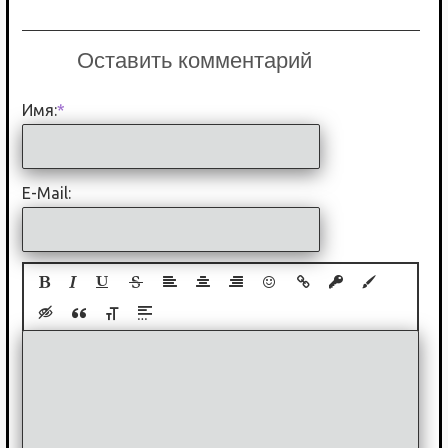
Оставить комментарий
Имя:
*
E-Mail: