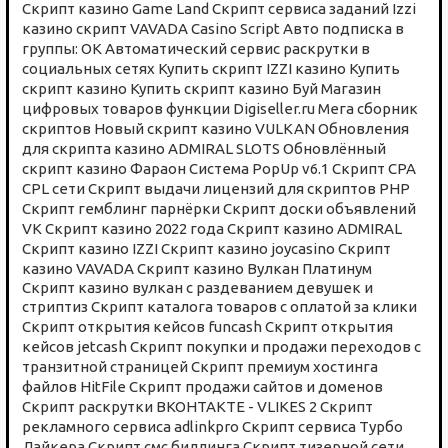
Cкрипт казино Game Land
Cкрипт сервиса заданий
Izzi
казино скрипт
VAVADA Casino Script
Авто подписка в
группы: ОК
Автоматический сервис раскрутки в
социальных сетях
Купить скрипт IZZI казино
Купить
скрипт казино
Купить скрипт казино Буй
Магазин
цифровых товаров функции Digiseller.ru
Мега сборник
скриптов
Новый скрипт казино VULKAN
Обновления
для скрипта казино ADMIRAL SLOTS
Обновлённый
скрипт казино Фараон
Система PopUp v6.1
Скрипт CPA
CPL сети
Скрипт выдачи лицензий для скриптов PHP
Скрипт гемблинг парнёрки
Скрипт доски объявлений
VK
Скрипт казино 2022 года
Скрипт казино ADMIRAL
Скрипт казино IZZI
Скрипт казино joycasino
Скрипт
казино VAVADA
Скрипт казино Вулкан Платинум
Скрипт казино вулкан с раздеванием девушек и
стриптиз
Скрипт каталога товаров с оплатой за клики
Скрипт открытия кейсов funcash
Скрипт открытия
кейсов jetcash
Скрипт покупки и продажи переходов с
транзитной страницей
Скрипт премиум хостинга
файлов HitFile
Скрипт продажи сайтов и доменов
Скрипт раскрутки ВКОНТАКТЕ - VLIKES 2
Скрипт
рекламного сервиса adlinkpro
Скрипт сервиса Турбо
Лайкера
Скрипт смс биллинга
Скрипт тизерной сети