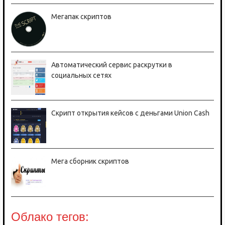
Мегапак скриптов
Автоматический сервис раскрутки в
социальных сетях
Скрипт открытия кейсов с деньгами Union Cash
Мега сборник скриптов
Облако тегов: