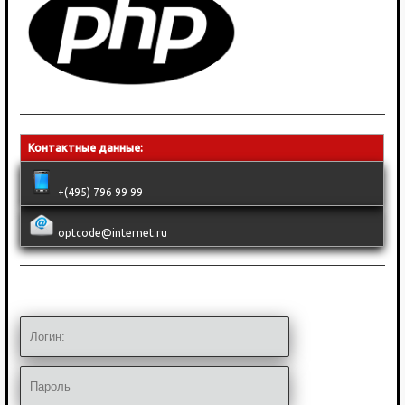
Контактные данные:
+(495) 796 99 99
optcode@internet.ru