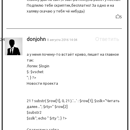
Подпилю тебе скриптик,бесплатно! За одно и на
халяву скачаю у тебя чё нибудь)
5
donjohn
Ответить
8 августа 2016 14:04
а у меня почему-то встаёт криво, пишет на главное
так:
Логин: $login
$: $vschet
"; } ?>
Новости проекта
21 ? substr( $row[1], 0, 21 ).'...' : $row[1]; $sslk="Читать
далее..."; $rty=" $row[2]
$substr2
$sslk"; echo " $rty "; } ?>
Статистика сайта