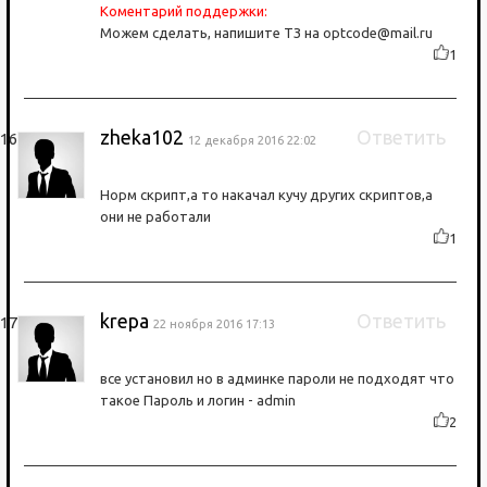
Коментарий поддержки:
Можем сделать, напишите ТЗ на optcode@mail.ru
1
zheka102
Ответить
12 декабря 2016 22:02
Норм скрипт,а то накачал кучу других скриптов,а
они не работали
1
krepa
Ответить
22 ноября 2016 17:13
все установил но в админке пароли не подходят что
такое Пароль и логин - admin
2