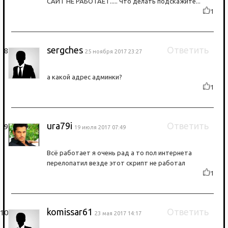
САЙТ НЕ РАБОТАЕТ..... Что делать подскажите...
1
sergches
Ответить
25 ноября 2017 23:27
а какой адрес админки?
1
ura79i
Ответить
19 июля 2017 07:49
Всё работает я очень рад а то пол интернета
перелопатил везде этот скрипт не работал
1
komissar61
Ответить
23 мая 2017 14:17