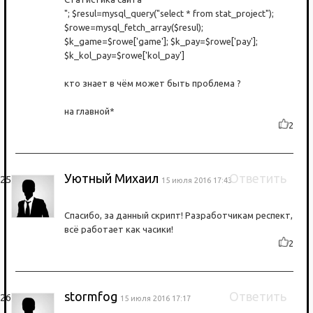
"; $resul=mysql_query("select * from stat_project");
$rowe=mysql_fetch_array($resul);
$k_game=$rowe['game']; $k_pay=$rowe['pay'];
$k_kol_pay=$rowe['kol_pay']
кто знает в чём может быть проблема ?
на главной*
2
Уютный Михаил
Ответить
15 июля 2016 17:43
Спасибо, за данный скрипт! Разработчикам респект,
всё работает как часики!
2
stormfog
Ответить
15 июля 2016 17:17