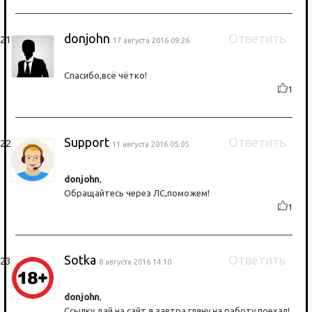
donjohn
Ответить
17 августа 2016 09:26
Спасибо,всё чётко!
1
Support
Ответить
11 августа 2016 05:05
donjohn
,
Обращайтесь через ЛС,поможем!
1
Sotka
Ответить
8 августа 2016 14:10
donjohn
,
Ссылку дай на сайт,я завтра гляну,на работу поехал!