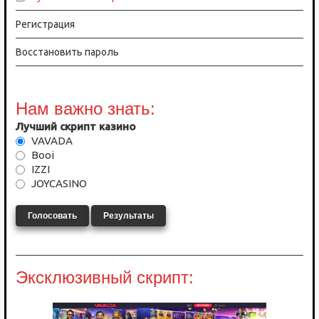
Регистрация
Восстановить пароль
Нам важно знать:
Лучший скрипт казино
VAVADA
Booi
IZZI
JOYCASINO
Голосовать
Результаты
Эксклюзивный скрипт: