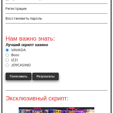
Регистрация
Восстановить пароль
Нам важно знать:
Лучший скрипт казино
VAVADA
Booi
IZZI
JOYCASINO
Голосовать
Результаты
Эксклюзивный скрипт: