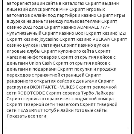
авторегистрации сайта в каталогах
Скрипт выдачи
лицензий для скриптов PHP
Скрипт игровых
автоматов онлайн под партнёрки казино
Скрипт игры
в дурака на деньги между пользователями
Скрипт
казино 2022 года
Скрипт казино ADMIRALL 777 -
мультиязычный
Скрипт казино Booi
Скрипт казино IZZI
Скрипт казино joycasino
Скрипт казино VULKAN
Скрипт
казино Вулкан Платинум
Скрипт казино вулкан
игровые клубы
Скрипт купонного сайта
Скрипт
магазина инфотоваров
Скрипт открытия кейсов с
деньгами Union Cash
Скрипт открытия кейсов с
деньгами и подарками
Скрипт покупки и продажи
переходов с транзитной страницей
Скрипт
рандомного открытия кейсов с деньгами
Скрипт
раскрутки ВКОНТАКТЕ - VLIKES
Скрипт рекламной
сети ROBOTCODE
Скрипт сервиса Турбо Лайкера
Скрипт сервиса отправки смс с подменой номера
Скрипт тизерной сети Teasercom
Скрипт тизерной
сети TEASERNET
Ютуб и лайки
готовые сайты
Показать все теги