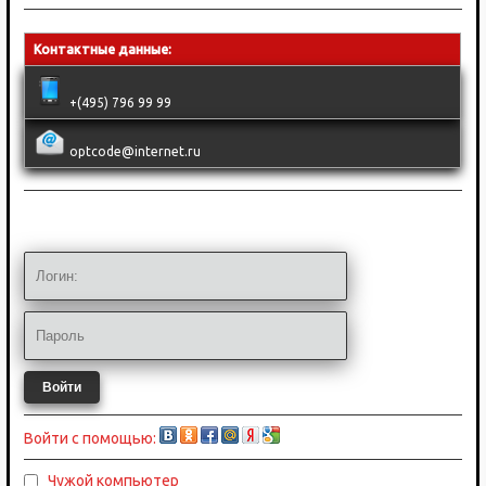
Контактные данные:
+(495) 796 99 99
optcode@internet.ru
Войти
Войти с помощью:
Чужой компьютер