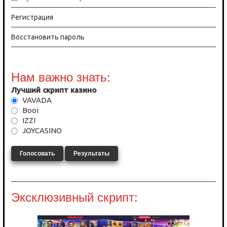
Регистрация
Восстановить пароль
Нам важно знать:
Лучший скрипт казино
VAVADA
Booi
IZZI
JOYCASINO
Голосовать
Результаты
Эксклюзивный скрипт: