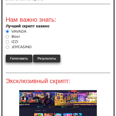
Нам важно знать:
Лучший скрипт казино
VAVADA
Booi
IZZI
JOYCASINO
Голосовать
Результаты
Эксклюзивный скрипт: