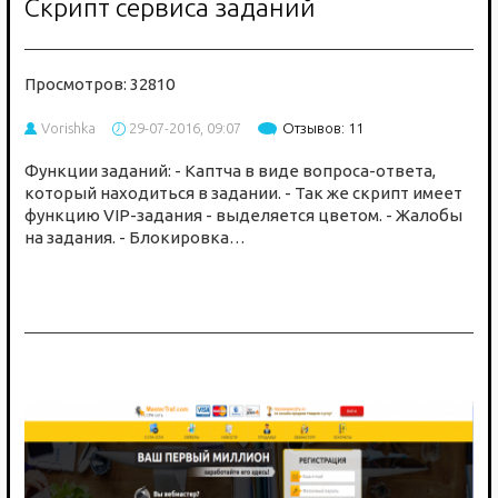
Cкрипт сервиса заданий
Просмотров: 32810
Vorishka
29-07-2016, 09:07
Отзывов: 11
Функции заданий: - Каптча в виде вопроса-ответа,
который находиться в задании. - Так же скрипт имеет
функцию VIP-задания - выделяется цветом. - Жалобы
на задания. - Блокировка…